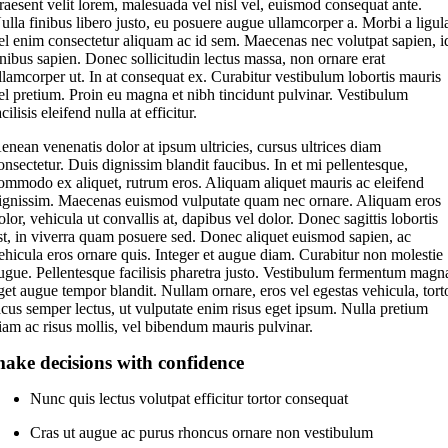
raesent velit lorem, malesuada vel nisl vel, euismod consequat ante.
ulla finibus libero justo, eu posuere augue ullamcorper a. Morbi a ligul
el enim consectetur aliquam ac id sem. Maecenas nec volutpat sapien, i
inibus sapien. Donec sollicitudin lectus massa, non ornare erat
llamcorper ut. In at consequat ex. Curabitur vestibulum lobortis mauris
el pretium. Proin eu magna et nibh tincidunt pulvinar. Vestibulum
acilisis eleifend nulla at efficitur.
enean venenatis dolor at ipsum ultricies, cursus ultrices diam
onsectetur. Duis dignissim blandit faucibus. In et mi pellentesque,
ommodo ex aliquet, rutrum eros. Aliquam aliquet mauris ac eleifend
ignissim. Maecenas euismod vulputate quam nec ornare. Aliquam eros
olor, vehicula ut convallis at, dapibus vel dolor. Donec sagittis lobortis
st, in viverra quam posuere sed. Donec aliquet euismod sapien, ac
ehicula eros ornare quis. Integer et augue diam. Curabitur non molestie
ugue. Pellentesque facilisis pharetra justo. Vestibulum fermentum magn
get augue tempor blandit. Nullam ornare, eros vel egestas vehicula, tort
acus semper lectus, ut vulputate enim risus eget ipsum. Nulla pretium
iam ac risus mollis, vel bibendum mauris pulvinar.
ake decisions with confidence
Nunc quis lectus volutpat efficitur tortor consequat
Cras ut augue ac purus rhoncus ornare non vestibulum