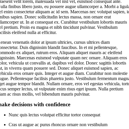
raesent velit lorem, malesuada vel nisl vel, euismod consequat ante.
ulla finibus libero justo, eu posuere augue ullamcorper a. Morbi a ligul
el enim consectetur aliquam ac id sem. Maecenas nec volutpat sapien, i
inibus sapien. Donec sollicitudin lectus massa, non ornare erat
llamcorper ut. In at consequat ex. Curabitur vestibulum lobortis mauris
el pretium. Proin eu magna et nibh tincidunt pulvinar. Vestibulum
acilisis eleifend nulla at efficitur.
enean venenatis dolor at ipsum ultricies, cursus ultrices diam
onsectetur. Duis dignissim blandit faucibus. In et mi pellentesque,
ommodo ex aliquet, rutrum eros. Aliquam aliquet mauris ac eleifend
ignissim. Maecenas euismod vulputate quam nec ornare. Aliquam eros
olor, vehicula ut convallis at, dapibus vel dolor. Donec sagittis lobortis
st, in viverra quam posuere sed. Donec aliquet euismod sapien, ac
ehicula eros ornare quis. Integer et augue diam. Curabitur non molestie
ugue. Pellentesque facilisis pharetra justo. Vestibulum fermentum magn
get augue tempor blandit. Nullam ornare, eros vel egestas vehicula, tort
acus semper lectus, ut vulputate enim risus eget ipsum. Nulla pretium
iam ac risus mollis, vel bibendum mauris pulvinar.
ake decisions with confidence
Nunc quis lectus volutpat efficitur tortor consequat
Cras ut augue ac purus rhoncus ornare non vestibulum